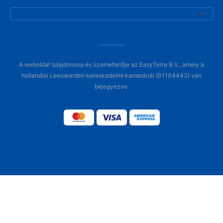
A weboldal tulajdonosa és üzemeltetője az EasyTerra B.V., amely a
hollandiai Leeuwarden kereskedelmi kamaránál (01104443) van
bejegyezve.