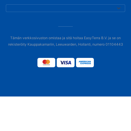
Tämän verkkosivuston omistaa ja sitä hoitaa EasyTerra B.V. ja se on
rekisteröity Kauppakamariin, Leeuwarden, Hollanti, numero 01104443