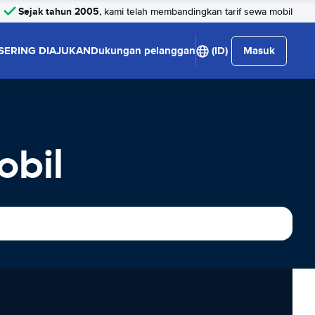
Sejak tahun 2005
, kami telah membandingkan tarif sewa mobil
SERING DIAJUKAN
Dukungan pelanggan
(ID)
Masuk
obil