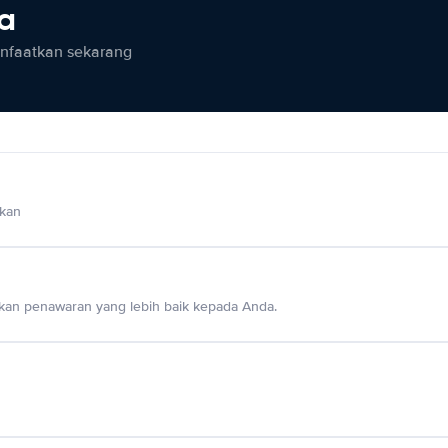
ia
anfaatkan sekarang
lkan
an penawaran yang lebih baik kepada Anda.