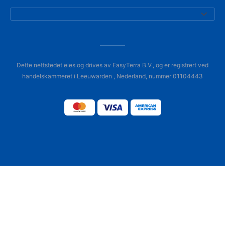
Dette nettstedet eies og drives av EasyTerra B.V., og er registrert ved
handelskammeret i Leeuwarden , Nederland, nummer 01104443