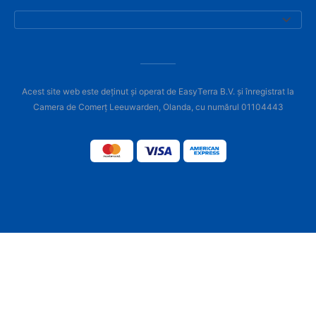
Acest site web este deținut și operat de EasyTerra B.V. și înregistrat la
Camera de Comerț Leeuwarden, Olanda, cu numărul 01104443