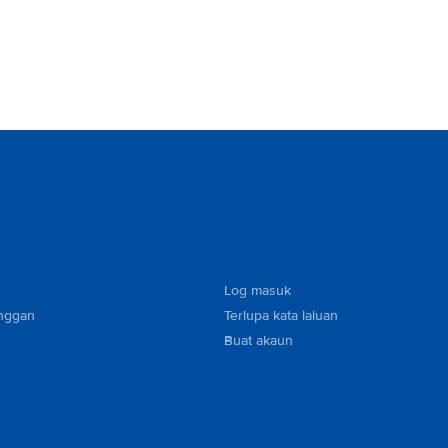
Log masuk
nggan
Terlupa kata laluan
Buat akaun