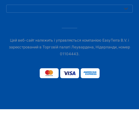
Цей веб-сайт належить і управляється компанією EasyTerra B.V. і
зареєстрований в Торговій палаті Леувардена, Нідерланди, номер
01104443.