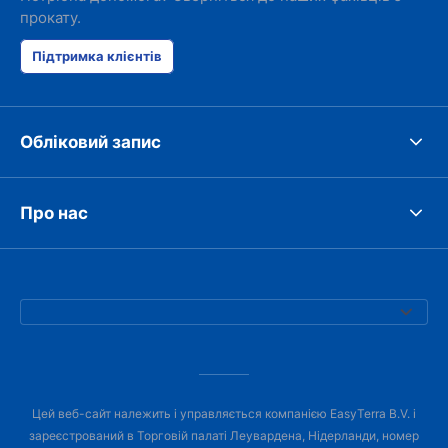
прокату.
Підтримка клієнтів
Обліковий запис
Про нас
Цей веб-сайт належить і управляється компанією EasyTerra B.V. і
зареєстрований в Торговій палаті Леувардена, Нідерланди, номер