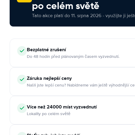
po celém světě
Tato akce platí do 11. srpna 2026 - využijte ji ješ
Bezplatné zrušení
Do 48 hodin před plánovaným časem vyzvednutí.
Záruka nejlepší ceny
Našli jste lepší cenu? Nabídneme vám ještě výhodnější ce
Více než 24000 míst vyzvednutí
Lokality po celém světě