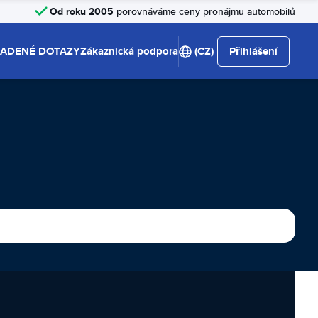
Od roku 2005
porovnáváme ceny pronájmu automobilů
LADENÉ DOTAZY
Zákaznická podpora
(CZ)
Přihlášení