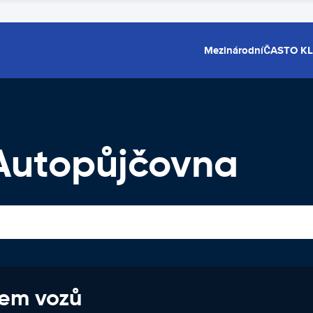
Mezinárodní
ČASTO K
 Autopůjčovna
jem vozů