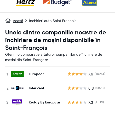
Acasă
Închirieri auto Saint Francois
Unele dintre companiile noastre de
închiriere de mașini disponibile în
Saint-François
Oferim o comparație a tuturor companiilor de închiriere de
mașini din Saint-François:
Europcar
7.6
(10251)
Nu
InterRent
6.3
(5823)
Nu
Keddy By Europcar
7.3
(4319)
Nu