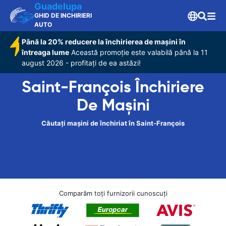
Guadelupa
GHID DE INCHIRIERI
AUTO
Până la 20% reducere la închirierea de mașini în
întreaga lume
Această promoție este valabilă până la 11
august 2026 - profitați de ea astăzi!
Saint-François Închiriere
De Maşini
Căutați mașini de închiriat în Saint-François
Comparăm toți furnizorii cunoscuți