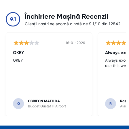
Închiriere Mașină Recenzii
9.1
Clienții noștri ne acordă o notă de 9.1/10 din 12842
16-01-2026
OKEY
Always exce
OKEY
Always excell
use this webs
OBRIEON MATILDA
Rosar
O
R
Budget Gustaf III Airport
Alamo