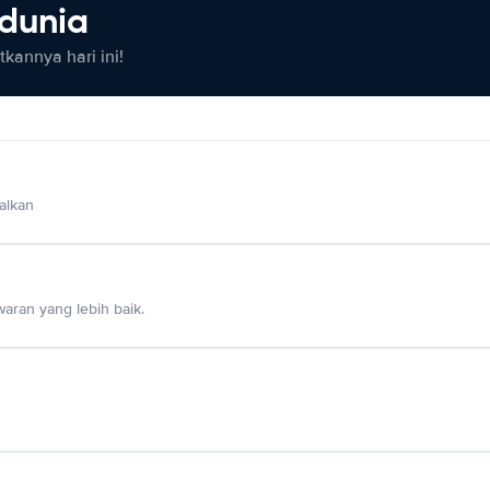
 dunia
kannya hari ini!
alkan
aran yang lebih baik.