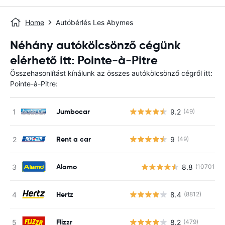
Home
Autóbérlés Les Abymes
Néhány autókölcsönző cégünk
elérhető itt: Pointe-à-Pitre
Összehasonlítást kínálunk az összes autókölcsönző cégről itt:
Pointe-à-Pitre:
Jumbocar
9.2
(49)
Rent a car
9
(49)
Alamo
8.8
(10701)
Hertz
8.4
(8812)
Flizzr
8.2
(479)