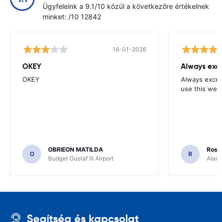
Ügyfeleink a 9.1/10 közül a következőre értékelnek
minket: /10 12842
16-01-2026
OKEY
Always exce
OKEY
Always excell
use this webs
OBRIEON MATILDA
Rosar
O
R
Budget Gustaf III Airport
Alamo
Segítség és kapcsolat