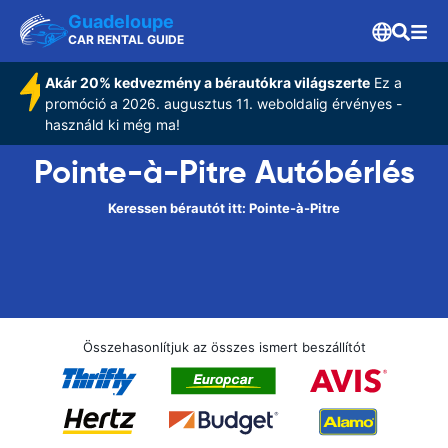
Guadeloupe
CAR RENTAL GUIDE
Akár 20% kedvezmény a bérautókra világszerte
Ez a
promóció a 2026. augusztus 11. weboldalig érvényes -
használd ki még ma!
Pointe-à-Pitre Autóbérlés
Keressen bérautót itt: Pointe-à-Pitre
Összehasonlítjuk az összes ismert beszállítót