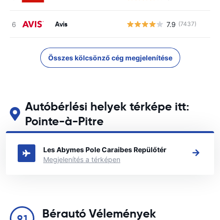
Avis
7.9
(7437)
Összes kölcsönző cég megjelenítése
Autóbérlési helyek térképe itt:
Pointe-à-Pitre
Tekintse meg fő autóbérlési helyeinket itt: Pointe-à-Pitre
Les Abymes Pole Caraibes Repülőtér
Megjelenítés a térképen
Bérautó Vélemények
9.1