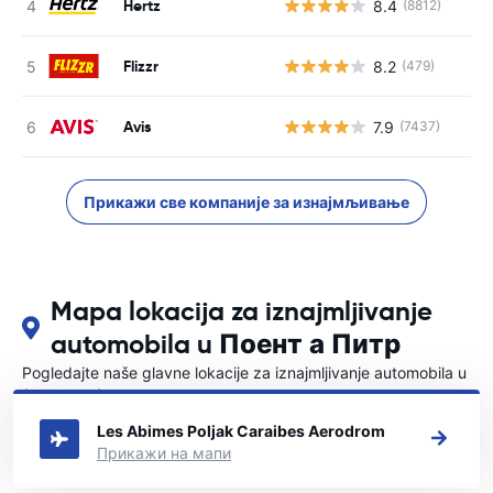
Hertz
8.4
(8812)
Flizzr
8.2
(479)
Avis
7.9
(7437)
Прикажи све компаније за изнајмљивање
Mapa lokacija za iznajmljivanje
automobila u Поент а Питр
Pogledajte naše glavne lokacije za iznajmljivanje automobila u
{COUNTRI}
Les Abimes Poljak Caraibes Aerodrom
Прикажи на мапи