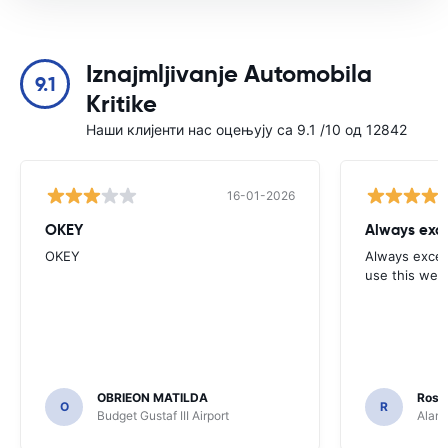
Iznajmljivanje Automobila
9.1
Kritike
Наши клијенти нас оцењују са 9.1 /10 од 12842
16-01-2026
OKEY
Always exce
OKEY
Always excell
use this webs
OBRIEON MATILDA
Rosar
O
R
Budget Gustaf III Airport
Alamo