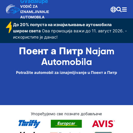
Gvadalupe
VODIČ ZA
IZNAMLJIVANJE
AUTOMOBILA
До 20% попуста на изнајмљивање аутомобила
широм света
Ова промоција важи до 11. август 2026. -
искористите је данас!
Поент а Питр Najam
Automobila
Potražite automobil za iznajmljivanje u Поент а Питр
Упоређујемо све познате добављаче