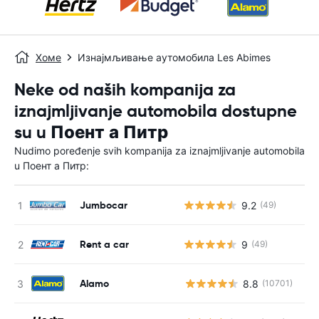
Хоме
Изнајмљивање аутомобила Les Abimes
Neke od naših kompanija za
iznajmljivanje automobila dostupne
su u Поент а Питр
Nudimo poređenje svih kompanija za iznajmljivanje automobila
u Поент а Питр:
Jumbocar
9.2
(49)
Rent a car
9
(49)
Alamo
8.8
(10701)
Н