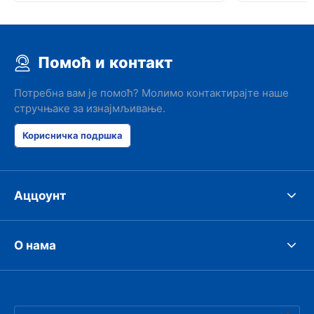
Помоћ и контакт
Потребна вам је помоћ? Молимо контактирајте наше
стручњаке за изнајмљивање.
Корисничка подршка
Аццоунт
О нама