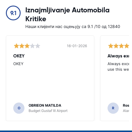
Iznajmljivanje Automobila
9.1
Kritike
Наши клијенти нас оцењују са 9.1 /10 од 12840
16-01-2026
OKEY
Always exce
OKEY
Always excell
use this webs
OBRIEON MATILDA
Rosar
O
R
Budget Gustaf III Airport
Alamo