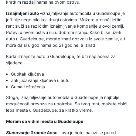
kratkim razdaljinama na ovom ostrvu.
Iznajmljeni auto -
iznajmljivanje automobila u Guadeloupe je
jeftinije nego bilo koji drugi ostrvima. Možete pronaći jeftini
rent služi sa različitim iznajmljivanje kompanije u ovoj zemlji.
Putevi u ovom ostrvu su u dobrom stanju. Kako bi se uzeti
auto u Guadeloupe, morate imati dozvolu iz svoje zemlje, a ti
mora da si u godinama od 21 godine, a iznad.
Kada iznajmite auto u Guadeloupe, te biti naplaćena za
sljedeće:
Gubitak ključeva
Zaključavanje ključeve u autu
Guma i oštećenja
Stoga, iznajmljivanje automobila u Guadeloupe je najbolje
mogućnosti prevoza za upotrebu. Sa tvog rent, možete obići
lepa mesta u Guadeloupe, za kratko vreme.
Moram da vidim mesta u Guadeloupe
Stanovanje Grande Anse -
ovo je hotel nalazi se pored