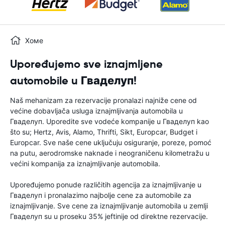
Хоме
Upoređujemo sve iznajmljene
automobile u Гваделуп!
Naš mehanizam za rezervacije pronalazi najniže cene od
većine dobavljača usluga iznajmljivanja automobila u
Гваделуп. Uporedite sve vodeće kompanije u Гваделуп kao
što su; Hertz, Avis, Alamo, Thrifti, Sikt, Europcar, Budget i
Europcar. Sve naše cene uključuju osiguranje, poreze, pomoć
na putu, aerodromske naknade i neograničenu kilometražu u
većini kompanija za iznajmljivanje automobila.
Upoređujemo ponude različitih agencija za iznajmljivanje u
Гваделуп i pronalazimo najbolje cene za automobile za
iznajmljivanje. Sve cene za iznajmljivanje automobila u zemlji
Гваделуп su u proseku 35% jeftinije od direktne rezervacije.