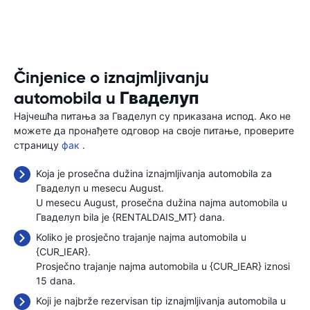
Činjenice o iznajmljivanju
automobila u Гваделуп
Најчешћа питања за Гваделуп су приказана испод. Ако не
можете да пронађете одговор на своје питање, проверите
страницу
фак
.
Koja je prosečna dužina iznajmljivanja automobila za
Гваделуп u mesecu August.
U mesecu August, prosečna dužina najma automobila u
Гваделуп bila je {RENTALDAIS_MT} dana.
Koliko je prosječno trajanje najma automobila u
{CUR_IEAR}.
Prosječno trajanje najma automobila u {CUR_IEAR} iznosi
15 dana.
Koji je najbrže rezervisan tip iznajmljivanja automobila u