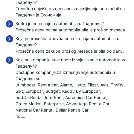
Гваделуп?
Trenutno najviše rezervisano iznajmljivanje automobila u
Гваделуп je Економија.
Kolika je cena najma automobila u Гваделуп?
Prosečna cena najma automobila bila je prošlog meseca
.
Koja je prosečna dnevna cena za najam automobila u
Гваделуп?
Prosečna cena zakupa prošlog meseca je bila
po danu.
Koje su kompanije koje nude iznajmljivanje automobila za
Гваделуп?
Dostupne kompanije za iznajmljivanje automobila u
Гваделуп su:
Jumbocar
Rent a car
Alamo
Hertz
Flizzr
Avis
Thrifty
Sixt
Europcar
Budget
Keddy By Europcar
addCarRental
InterRent
Autounion Car Rental
Green Motion
Enterprise
Advantage Rent a Car
National Car Rental
Dollar Rent a Car
itd.…