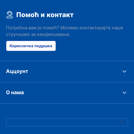
Помоћ и контакт
Потребна вам је помоћ? Молимо контактирајте наше
стручњаке за изнајмљивање.
Корисничка подршка
Аццоунт
О нама