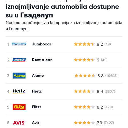
iznajmljivanje automobila dostupne
su u Гваделуп
Nudimo poređenje svih kompanija za iznajmljivanje automobila
u Гваделуп:
Jumbocar
9.2
(49)
Rent a car
9
(49)
Alamo
8.8
(10695)
Н
Hertz
8.4
(8807)
Flizzr
8.2
(479)
Avis
7.9
(7427)