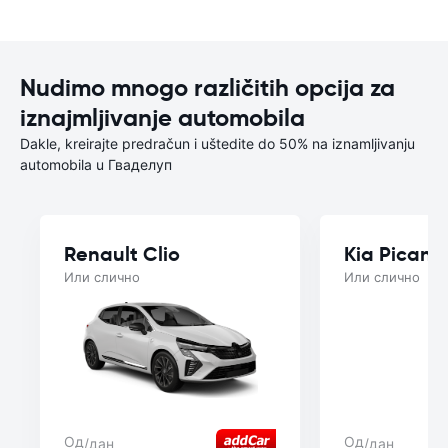
Nudimo mnogo različitih opcija za
iznajmljivanje automobila
Dakle, kreirajte predračun i uštedite do 50% na iznamljivanju
automobila u Гваделуп
Renault Clio
Kia Picant
Или слично
Или слично
Од
Од
/дан
/дан