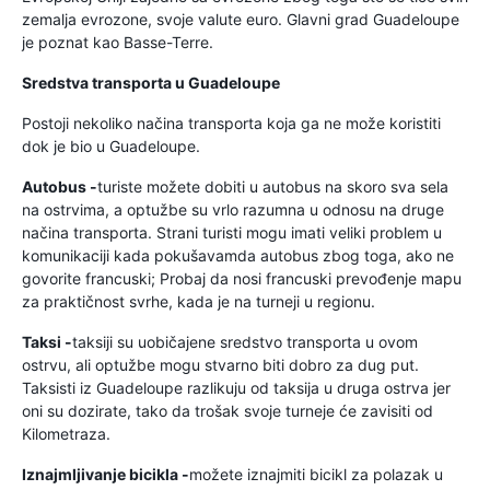
zemalja evrozone, svoje valute euro. Glavni grad Guadeloupe
je poznat kao Basse-Terre.
Sredstva transporta u Guadeloupe
Postoji nekoliko načina transporta koja ga ne može koristiti
dok je bio u Guadeloupe.
Autobus -
turiste možete dobiti u autobus na skoro sva sela
na ostrvima, a optužbe su vrlo razumna u odnosu na druge
načina transporta. Strani turisti mogu imati veliki problem u
komunikaciji kada pokušavamda autobus zbog toga, ako ne
govorite francuski; Probaj da nosi francuski prevođenje mapu
za praktičnost svrhe, kada je na turneji u regionu.
Taksi -
taksiji su uobičajene sredstvo transporta u ovom
ostrvu, ali optužbe mogu stvarno biti dobro za dug put.
Taksisti iz Guadeloupe razlikuju od taksija u druga ostrva jer
oni su dozirate, tako da trošak svoje turneje će zavisiti od
Kilometraza.
Iznajmljivanje bicikla -
možete iznajmiti bicikl za polazak u