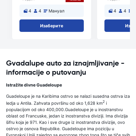
4
4
Мануал
4
4
Изаберите
Изаб
Gvadalupe auto za iznajmljivanje -
informacije o putovanju
Istražite divne Guadeloupe
Guadeloupe je na Karibima ostrvo se nalazi susedna ostrva iza
2
ledja u Antila. Zahvata površinu od oko 1,628 km
i
populacijom od oko 400,000.Guadeloupe je u inostranstvu
oblast od Francuske, jedan iz inostranstva diviziji. Ima divizija
šifru koja je 971. Kao i sve druge iz inostranstva divizije, ovo
ostrvo je osnova Republike. Guadeloupe ima poziciju u
Evropskoj Uniji zajedno sa evrozone zbog toga što se tiče svih