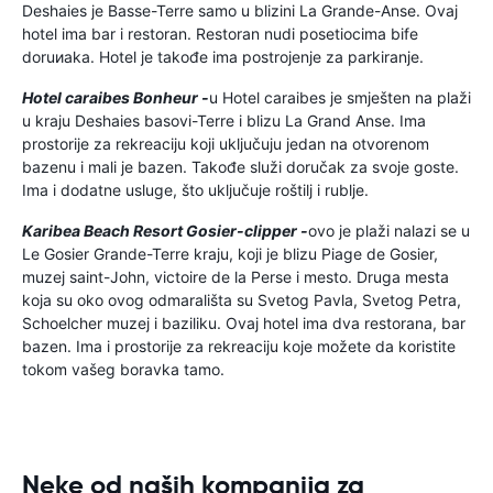
Deshaies je Basse-Terre samo u blizini La Grande-Anse. Ovaj
hotel ima bar i restoran. Restoran nudi posetiocima bife
doruиaka. Hotel je takođe ima postrojenje za parkiranje.
Hotel caraibes Bonheur -
u Hotel caraibes je smješten na plaži
u kraju Deshaies basovi-Terre i blizu La Grand Anse. Ima
prostorije za rekreaciju koji uključuju jedan na otvorenom
bazenu i mali je bazen. Takođe služi doručak za svoje goste.
Ima i dodatne usluge, što uključuje roštilj i rublje.
Karibea Beach Resort Gosier-clipper -
ovo je plaži nalazi se u
Le Gosier Grande-Terre kraju, koji je blizu Piage de Gosier,
muzej saint-John, victoire de la Perse i mesto. Druga mesta
koja su oko ovog odmarališta su Svetog Pavla, Svetog Petra,
Schoelcher muzej i baziliku. Ovaj hotel ima dva restorana, bar
bazen. Ima i prostorije za rekreaciju koje možete da koristite
tokom vašeg boravka tamo.
Neke od naših kompanija za