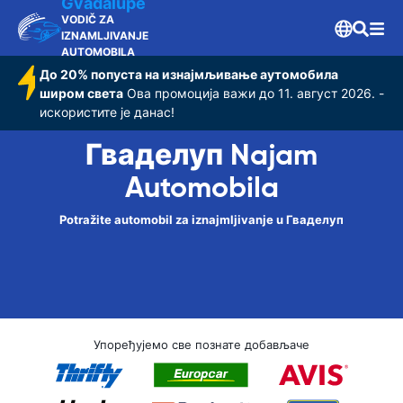
Gvadalupe
VODIČ ZA
IZNAMLJIVANJE
AUTOMOBILA
До 20% попуста на изнајмљивање аутомобила
широм света
Ова промоција важи до 11. август 2026. -
искористите је данас!
Гваделуп Najam
Automobila
Potražite automobil za iznajmljivanje u Гваделуп
Упоређујемо све познате добављаче