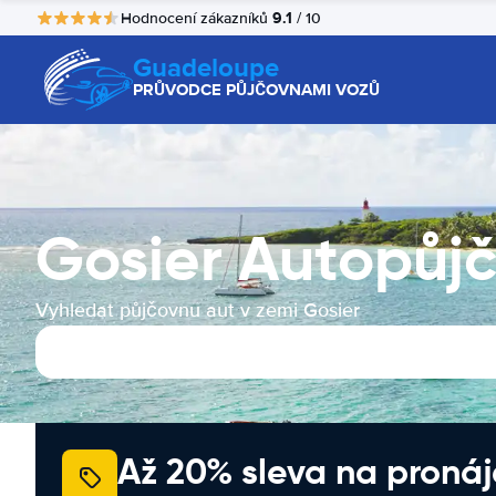
9.1
Hodnocení zákazníků
/ 10
Guadeloupe
PRŮVODCE PŮJČOVNAMI VOZŮ
Gosier Autopůj
Vyhledat půjčovnu aut v zemi Gosier
Až 20% sleva na proná