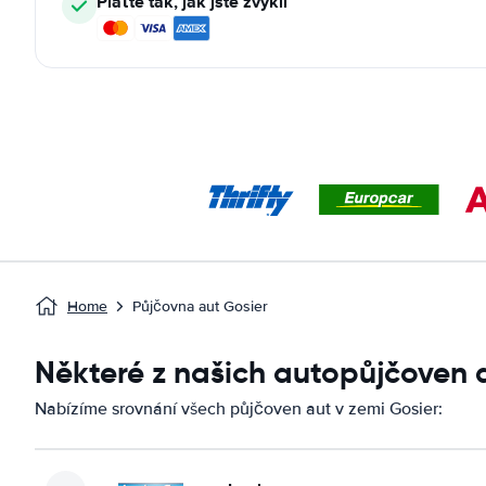
Plaťte tak, jak jste zvyklí
Home
Půjčovna aut Gosier
Některé z našich autopůjčoven 
Nabízíme srovnání všech půjčoven aut v zemi Gosier: