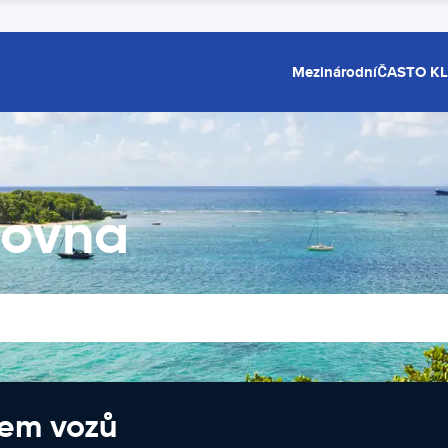
Mezinárodní
ČASTO K
čovna
jem vozů