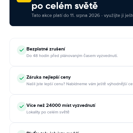
po celém světě
Tato akce platí do 11. srpna 2026 - využijte ji ješ
Bezplatné zrušení
Do 48 hodin před plánovaným časem vyzvednutí.
Záruka nejlepší ceny
Našli jste lepší cenu? Nabídneme vám ještě výhodnější ce
Více než 24000 míst vyzvednutí
Lokality po celém světě