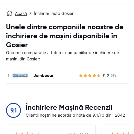
Acasă
Închirieri auto Gosier
Unele dintre companiile noastre de
închiriere de mașini disponibile în
Gosier
Oferim o comparație a tuturor companiilor de închiriere de
mașini din Gosier:
Jumbocar
9.2
(49)
Nu
Închiriere Mașină Recenzii
9.1
Clienții noștri ne acordă o notă de 9.1/10 din 12842