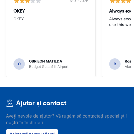
16-01-2026
OKEY
Always exce
OKEY
Always excell
use this webs
OBRIEON MATILDA
Rosar
O
R
Budget Gustaf III Airport
Alamo
Ajutor și contact
Aveți nevoie de ajutor? Vă rugăm să contactați specialiștii
noștri în închirieri.