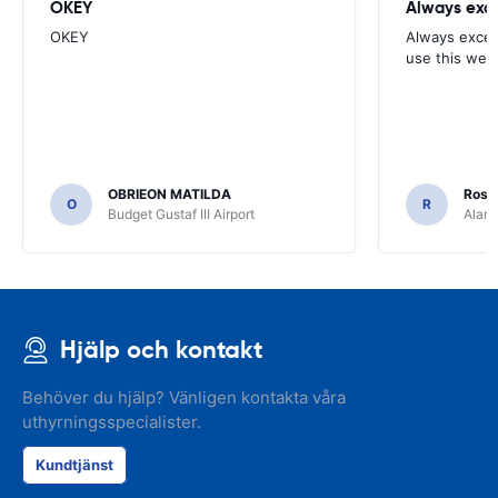
OKEY
Always exce
OKEY
Always excell
use this webs
OBRIEON MATILDA
Rosar
O
R
Budget Gustaf III Airport
Alamo
Hjälp och kontakt
Behöver du hjälp? Vänligen kontakta våra
uthyrningsspecialister.
Kundtjänst