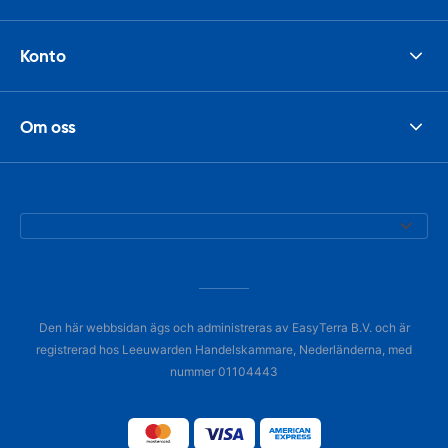
Konto
Om oss
Den här webbsidan ägs och administreras av EasyTerra B.V. och är
registrerad hos Leeuwarden Handelskammare, Nederländerna, med
nummer 01104443