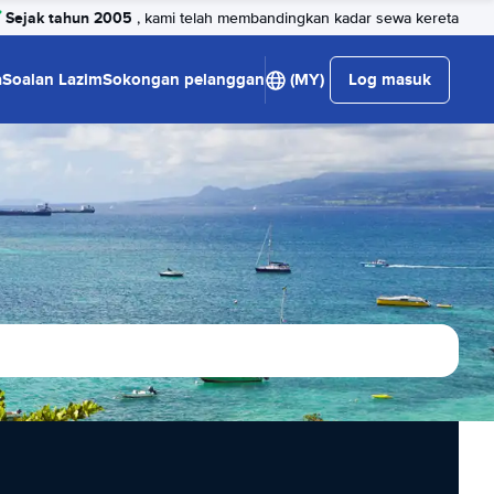
Sejak tahun 2005
, kami telah membandingkan kadar sewa kereta
a
Soalan Lazim
Sokongan pelanggan
(MY)
Log masuk