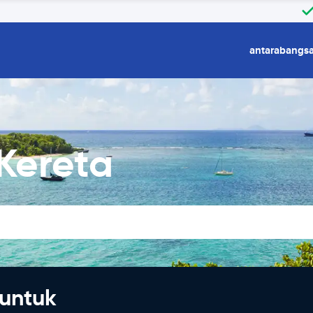
antarabangs
Kereta
untuk