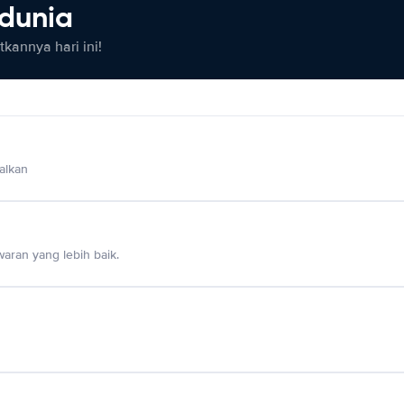
 dunia
kannya hari ini!
alkan
aran yang lebih baik.