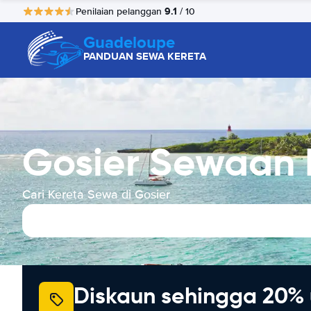
9.1
Penilaian pelanggan
/ 10
Guadeloupe
PANDUAN SEWA KERETA
Gosier Sewaan 
Cari Kereta Sewa di Gosier
Diskaun sehingga 20% 