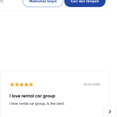
Maklumat lanjut
Cari dan tempah
ia
02-07-2026
I love rental car group
I love rental car group, is the best.