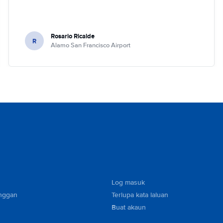
Rosario Ricalde
R
Alamo San Francisco Airport
Log masuk
nggan
Terlupa kata laluan
Buat akaun