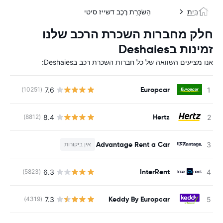
בַּיִת
הַשׂכָּרַת רֶכֶב דשייז סיטי
חלק מחברות השכרת הרכב שלנו
זמינות בDeshaies
אנו מציעים השוואה של כל חברות השכרת רכב בDeshaies:
Europcar
7.6
(10251)
Hertz
8.4
(8812)
Advantage Rent a Car
אין ביקורות
InterRent
6.3
(5823)
Keddy By Europcar
7.3
(4319)