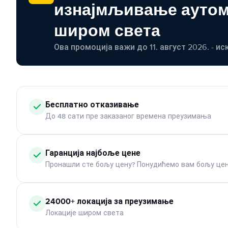
изнајмљивање ауто
широм света
Ова промоција важи до 11. август 2026. - ис
Бесплатно отказивање
До 48 сати пре заказаног времена преузимања
Гаранција најбоље цене
Пронашли сте бољу цену? Понудићемо вам бољу цен
24000+ локација за преузимање
Локације широм света