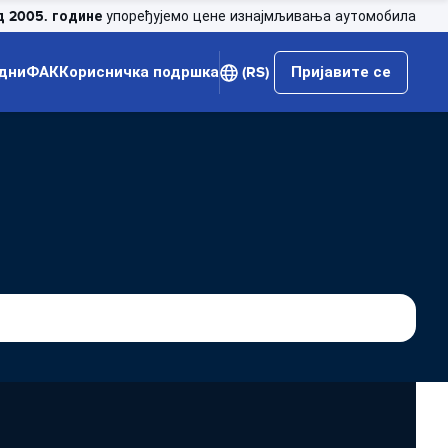
д 2005. године
упоређујемо цене изнајмљивања аутомобила
дни
ФАК
Корисничка подршка
(RS)
Пријавите се