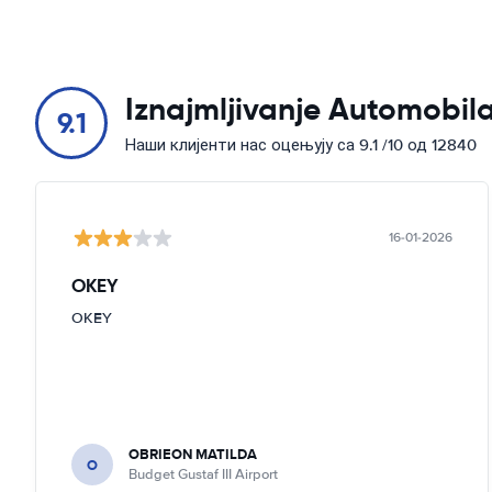
Iznajmljivanje Automobila
9.1
Наши клијенти нас оцењују са 9.1 /10 од 12840
16-01-2026
OKEY
OKEY
OBRIEON MATILDA
O
Budget Gustaf III Airport