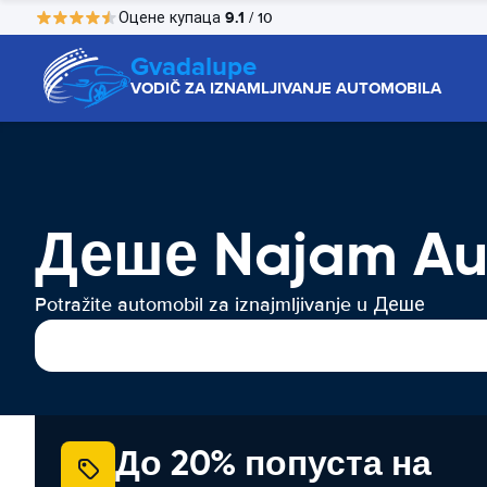
9.1
Оцене купаца
/ 10
Gvadalupe
VODIČ ZA IZNAMLJIVANJE AUTOMOBILA
Деше Najam Au
Potražite automobil za iznajmljivanje u Деше
До 20% попуста на