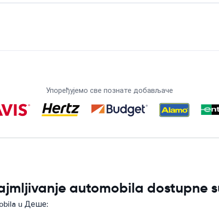
Упоређујемо све познате добављаче
ajmljivanje automobila dostupne 
mobila u Деше: