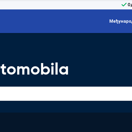
О
Међунаро
tomobila