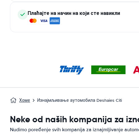
Плаћајте на начин на који сте навикли
Хоме
Изнајмљивање аутомобила Deshaies Citi
Neke od naših kompanija za izn
Nudimo poređenje svih kompanija za iznajmljivanje auto