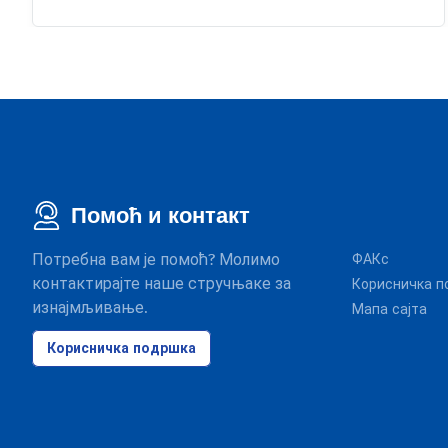
Помоћ и контакт
Потребна вам је помоћ? Молимо
ФАКс
контактирајте наше стручњаке за
Корисничка п
изнајмљивање.
Мапа сајта
Корисничка подршка