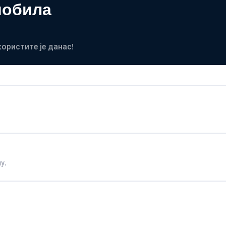
мобила
користите је данас!
у.