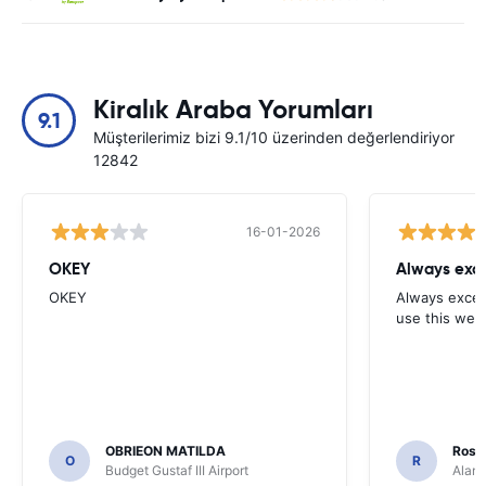
Kiralık Araba Yorumları
9.1
Müşterilerimiz bizi 9.1/10 üzerinden değerlendiriyor
12842
16-01-2026
OKEY
Always exce
OKEY
Always excell
use this webs
OBRIEON MATILDA
Rosar
O
R
Budget Gustaf III Airport
Alamo