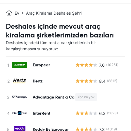
Ev
Araç Kiralama Deshaies Şehri
Deshaies içinde mevcut araç
kiralama şirketlerimizden bazıları
Deshaies içindeki tüm rent a car şirketlerinin bir
karşılaştırmasını sunuyoruz:
Europcar
7.6
(10251)
Hertz
8.4
(8812)
Advantage Rent a Car
Yorum yok
InterRent
6.3
(5823)
Keddy By Europcar
7.3
(4319)