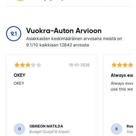
Vuokra-Auton Arvioon
9.1
Asiakkaiden keskimääräinen arvosana meistä on
9.1/10 kaikkiaan 12842 arviosta
16-01-2026
OKEY
Always exce
OKEY
Always excell
use this webs
OBRIEON MATILDA
Rosar
O
R
Budget Gustaf III Airport
Alamo