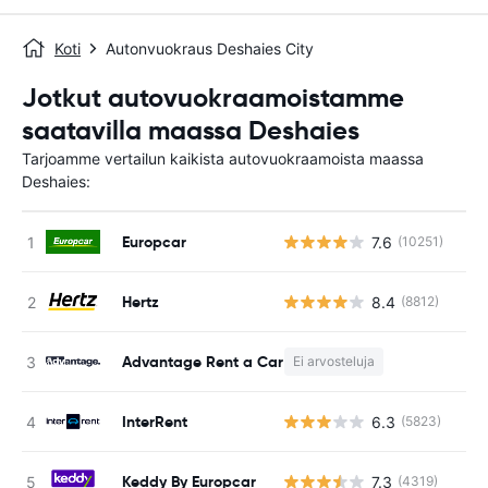
Koti
Autonvuokraus Deshaies City
Jotkut autovuokraamoistamme
saatavilla maassa Deshaies
Tarjoamme vertailun kaikista autovuokraamoista maassa
Deshaies:
Europcar
7.6
(10251)
Ei
Hertz
8.4
(8812)
Ei
Advantage Rent a Car
Ei arvosteluja
E
InterRent
6.3
(5823)
Ei
Keddy By Europcar
7.3
(4319)
Ei