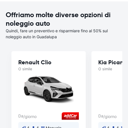
Offriamo molte diverse opzioni di
noleggio auto
Quindi, fare un preventivo e risparmiare fino al 50% sul
noleggio auto in Guadalupa
Renault Clio
Kia Picant
O simile
O simile
Da
Da
/giorno
/giorno
4
4
Manuale
4
4
M