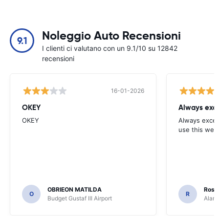
Noleggio Auto Recensioni
9.1
I clienti ci valutano con un 9.1/10 su 12842
recensioni
16-01-2026
OKEY
Always exce
OKEY
Always excell
use this webs
OBRIEON MATILDA
Rosar
O
R
Budget Gustaf III Airport
Alamo