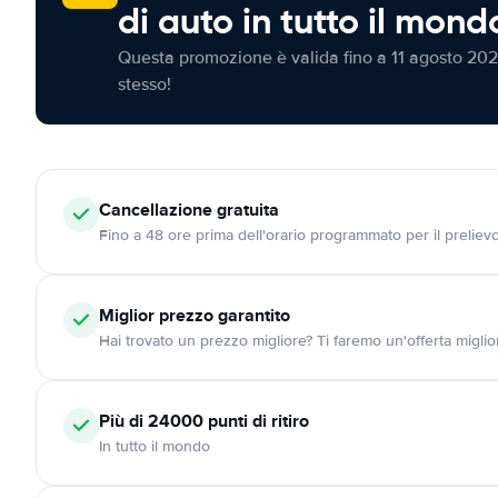
di auto in tutto il mond
Questa promozione è valida fino a 11 agosto 202
stesso!
Cancellazione
gratuita
Fino a 48 ore prima dell'orario programmato per il preliev
Miglior prezzo garantito
Hai trovato un prezzo migliore? Ti faremo un'offerta miglio
Più di 24000
punti di ritiro
In tutto il mondo