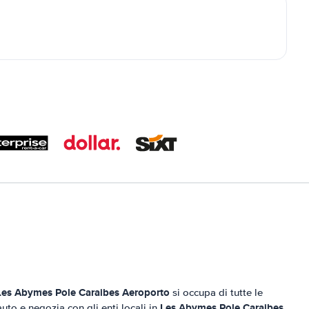
Les Abymes Pole Caraibes Aeroporto
si occupa di tutte le
Les Abymes Pole Caraibes
auto e negozia con gli enti locali in