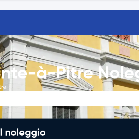
inte-à-Pitre Nole
tre
l noleggio