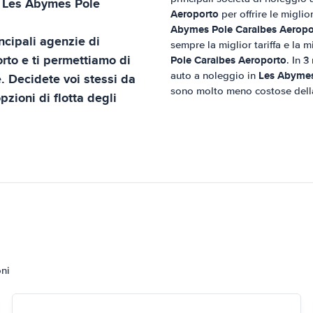
n
Les Abymes Pole
Aeroporto
per offrire le miglio
Abymes Pole Caraibes Aeropo
ncipali agenzie di
sempre la miglior tariffa e la m
rto
e ti permettiamo di
Pole Caraibes Aeroporto
. In 3
Les Abymes
auto a noleggio in
e. Decidete voi stessi da
sono molto meno costose della
pzioni di flotta degli
oni