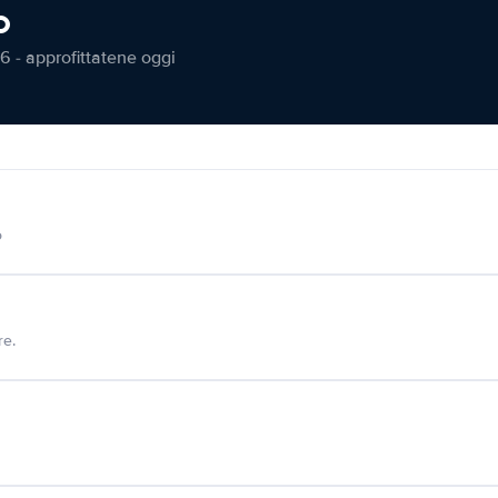
o
6 - approfittatene oggi
o
re.