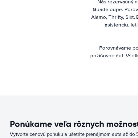
Náš rezervačný ná
Guadeloupe. Porovn
Alamo, Thrifty, Sixt
asistenciu, l
Porovnávame pon
požičovne áut. Všet
Ponúkame veľa rôznych možnost
Vytvorte cenovú ponuku a ušetrite prenájmom auta až do