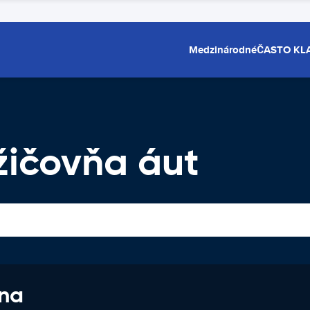
Medzinárodné
ČASTO KL
ičovňa áut
 na