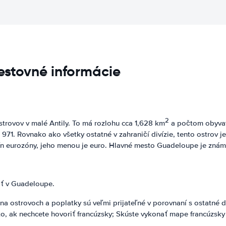
estovné informácie
2
trovov v malé Antily. To má rozlohu cca 1,628 km
a počtom obyvat
 je 971. Rovnako ako všetky ostatné v zahraničí divízie, tento ostr
jín eurozóny, jeho menou je euro. Hlavné mesto Guadeloupe je znám
iť v Guadeloupe.
na ostrovoch a poplatky sú veľmi prijateľné v porovnaní s ostatné 
o, ak nechcete hovoriť francúzsky; Skúste vykonať mape francúzsky 