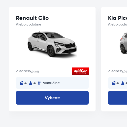
Renault Clio
Kia Pi
Alebo podobne
Alebo pod
Z adresy
Z adresy
/deň
/
4
4
Manuálne
4
Vyberte