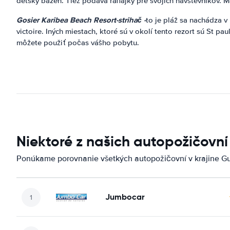
detský bazén. Tiež podáva raňajky pre svojich návštevníkov. Má
Gosier Karibea Beach Resort-strihač -
to je pláž sa nachádza v
victoire. Iných miestach, ktoré sú v okolí tento rezort sú St pa
môžete použiť počas vášho pobytu.
Niektoré z našich autopožičovn
Ponúkame porovnanie všetkých autopožičovní v krajine G
Jumbocar