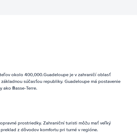
eľov okolo 400,000.Guadeloupe je v zahraničí oblasť
ov je základnou súčasťou republiky. Guadeloupe má postavenie
y ako Basse-Terre.
dopravné prostriedky. Zahraniční turisti môžu mať veľký
preklad z dôvodov komfortu pri turné v regióne.