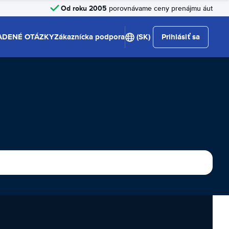
Od roku 2005
porovnávame ceny prenájmu áut
ADENÉ OTÁZKY
Zákaznícka podpora
(SK)
Prihlásiť sa