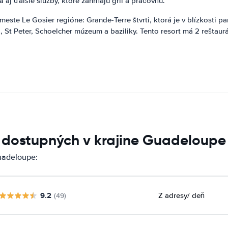
 aj ďalšie služby, ktoré zahŕňajú gril a práčovňu.
 meste Le Gosier regióne: Grande-Terre štvrti, ktorá je v blízkosti 
ul, St Peter, Schoelcher múzeum a baziliky. Tento resort má 2 reštau
í dostupných v krajine Guadeloupe
uadeloupe:
9.2
Z adresy
/ deň
(49)