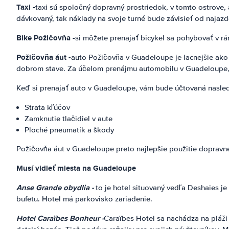
Taxi -
taxi sú spoločný dopravný prostriedok, v tomto ostrove, 
dávkovaný, tak náklady na svoje turné bude závisieť od najazd
Bike Požičovňa -
si môžete prenajať bicykel sa pohybovať v rá
Požičovňa áut -
auto Požičovňa v Guadeloupe je lacnejšie ako 
dobrom stave. Za účelom prenájmu automobilu v Guadeloupe, mu
Keď si prenajať auto v Guadeloupe, vám bude účtovaná nasle
Strata kľúčov
Zamknutie tlačidiel v aute
Ploché pneumatík a škody
Požičovňa áut v Guadeloupe preto najlepšie použitie dopravné
Musí vidieť miesta na Guadeloupe
Anse Grande obydlia -
to je hotel situovaný vedľa Deshaies je
bufetu. Hotel má parkovisko zariadenie.
Hotel Caraïbes Bonheur -
Caraïbes Hotel sa nachádza na pláži 