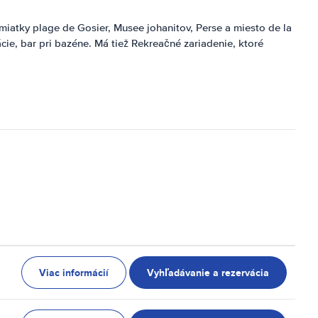
pamiatky plage de Gosier, Musee johanitov, Perse a miesto de la
rácie, bar pri bazéne. Má tiež Rekreačné zariadenie, ktoré
Viac informácií
Vyhľadávanie a rezervácia