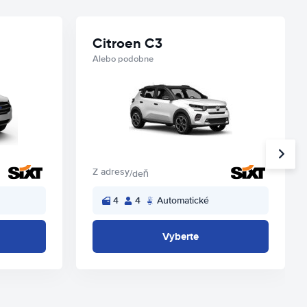
Citroen C3
Alebo podobne
Z adresy
/deň
4
4
Automatické
Vyberte