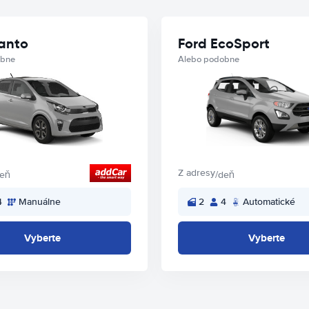
canto
Ford EcoSport
obne
Alebo podobne
Z adresy
deň
/deň
4
Manuálne
2
4
Automatické
Vyberte
Vyberte