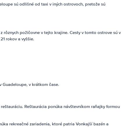
loupe sú odlišné od taxi v iných ostrovoch, pretože sú
 rôznych požičovne v tejto krajine. Cesty v tomto ostrove sú v
21 rokov a vyššie.
 v Guadeloupe, v krátkom čase.
a reštauráciu. Reštaurácia ponúka návštevníkom raňajky formou
núka rekreačné zariadenia, ktoré patria Vonkajší bazén a