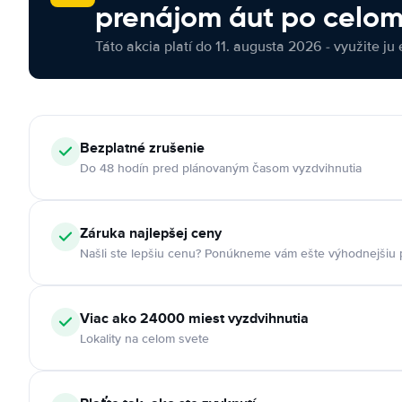
prenájom áut po celom
Táto akcia platí do 11. augusta 2026 - využite ju 
Bezplatné zrušenie
Do 48 hodín pred plánovaným časom vyzdvihnutia
Záruka najlepšej ceny
Našli ste lepšiu cenu? Ponúkneme vám ešte výhodnejšiu
Viac ako 24000 miest vyzdvihnutia
Lokality na celom svete