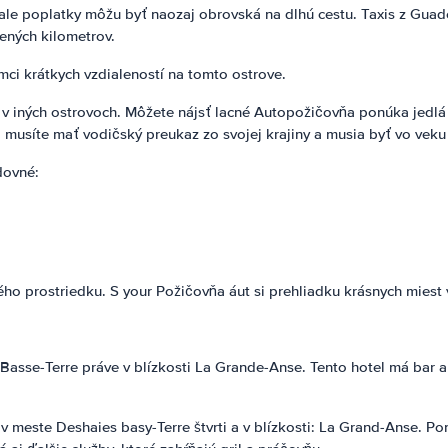
ale poplatky môžu byť naozaj obrovská na dlhú cestu. Taxis z Guade
ených kilometrov.
mci krátkych vzdialeností na tomto ostrove.
v iných ostrovoch. Môžete nájsť lacné Autopožičovňa ponúka jedlá z
síte mať vodičský preukaz zo svojej krajiny a musia byť vo veku 
dovné:
ho prostriedku. S your Požičovňa áut si prehliadku krásnych miest
 Basse-Terre práve v blízkosti La Grande-Anse. Tento hotel má bar 
v meste Deshaies basy-Terre štvrti a v blízkosti: La Grand-Anse. Po