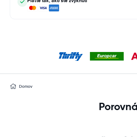
Plaťte tak, ako ste zvyknutí
Domov
Porovná