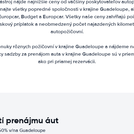
stroj nájde najnižšie ceny od väčšiny poskytovateľov autop
ajte všetky popredné spoločnosti v krajine Guadeloupe, ako
, Europcar, Budget a Europcar. Všetky naše ceny zahŕňajú po
etiskový príplatok a neobmedzený počet najazdených kilomet
autopožičovní.
uky rôznych požičovní v krajine Guadeloupe a nájdeme na
ky sadzby za prenájom auta v krajine Guadeloupe sú v priem
ako pri priamej rezervácii.
í prenájmu áut
 50% v/na Guadeloupe