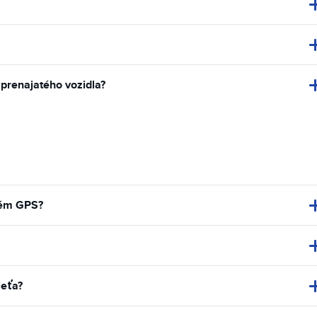
 prenajatého vozidla?
tém GPS?
ieťa?