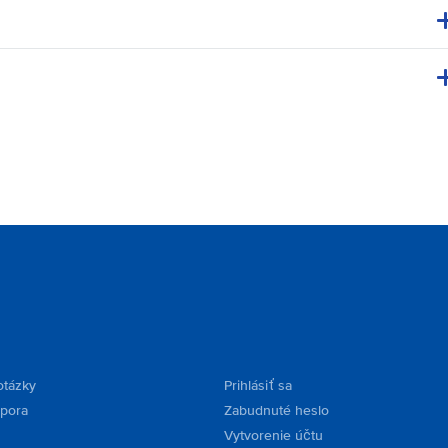
otázky
Prihlásiť sa
dpora
Zabudnuté heslo
Vytvorenie účtu