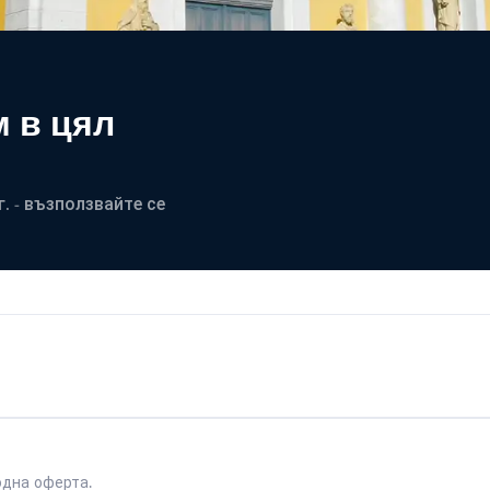
 в цял
. - възползвайте се
одна оферта.