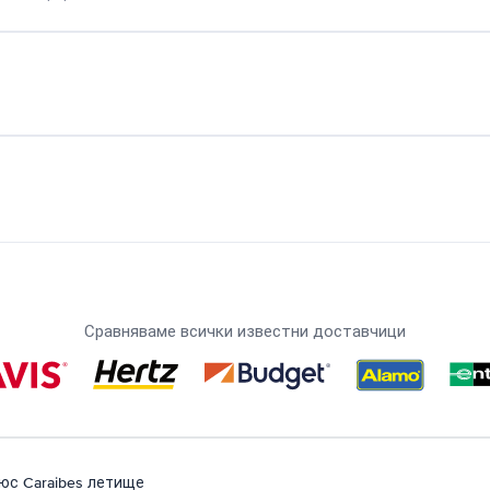
Сравняваме всички известни доставчици
юс Caraibes летище