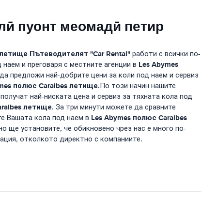
лӣ пуонт меомадӣ петир
 летище
Пътеводителят "Car Rental"
работи с всички по-
Les Abymes
 наем и преговаря с местните агенции в
а да предложи най-добрите цени за коли под наем и сервиз
mes полюс Caraibes летище
.По този начин нашите
 получат най-ниската цена и сервиз за тяхната кола под
araibes летище
. За три минути можете да сравните
Les Abymes полюс Caraibes
те Вашата кола под наем в
о ще установите, че обикновено чрез нас е много по-
вация, отколкото директно с компаниите.