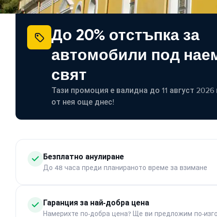
До 20% отстъпка за
автомобили под наем
свят
Тази промоция е валидна до 11 август 2026 г
от нея още днес!
Безплатно анулиране
До 48 часа преди планираното време за взимане
Гаранция за най-добра цена
Намерихте по-добра цена? Ще ви предложим по-изг