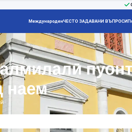
Международен
ЧЕСТО ЗАДАВАНИ ВЪПРОСИ
П
‌алмилалӣ пуон
д наем
лӣ