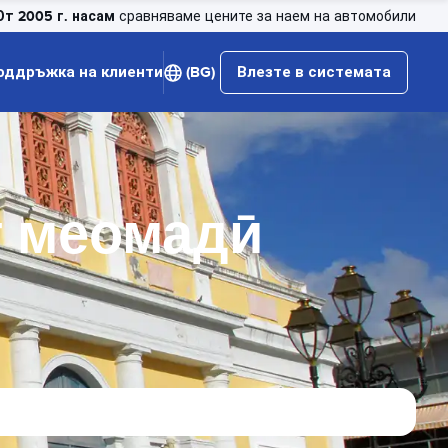
От 2005 г. насам
сравняваме цените за наем на автомобили
оддръжка на клиенти
(BG)
Влезте в системата
т меомадӣ