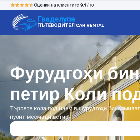
9.1
Оценки на клиентите
/ 10
Гваделупа
ПЪТЕВОДИТЕЛ CAR RENTAL
Фурудгоҳи бин
петир Коли по
Търсете кола под наем в Фурудгоҳи бин‌алмила
пуонт меомадӣ петир