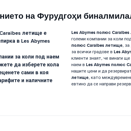
ието на Фурудгоҳи бин‌алмила
Caraibes летище
е
Les Abymes полюс Caraibes
големи компании за коли под
спирка в
Les Abymes
полюс Caraibes летище
, з
Les Aby
за всички градове в
ании за коли под наем
клиенти знаят, че винаги ще
ожете да изберете кола
Les Abymes полюс C
наем в
нашите цени и да резервира
еценете сами в коя
летище
, като междувременн
арифите и наличните
евтино да се направи резер