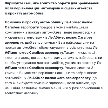
Вирішуйте самі, яке агентство обрати для бронювання,
після порівняння цін і автопарків місцевих агентств
із прокату автомобілів.
Помічник із прокату автомобілів у
Ле Абїмес полюс
Caraibes аеропорту
працює з усіма найбільшими
компаніями з прокату автомобілів і веде переговори з
місцевими агентствами в
Ле Абїмес полюс Caraibes
аеропорту
, щоб запропонувати Вам найкращі ціни на
прокат автомобілів і обслуговування в усіх куточках
Ле
Абїмес полюс Caraibes аеропорту
.Таким чином, наші
клієнти знають, що завжди отримуватимуть найкращі ціни
та обслуговування для автомобілів, узятих на прокат у
Ле
Абїмес полюс Caraibes аеропорту
. Усього лише за 3
хвилини Ви можете порівняти наші ціни та забронювати
автомобіль у
Ле Абїмес полюс Caraibes аеропорту
, до
того ж ви будете приємно здивовані, коли виявите, що
наші ціни, зазвичай, значно менші, ніж у разі бронювання в
агентствах напряму.