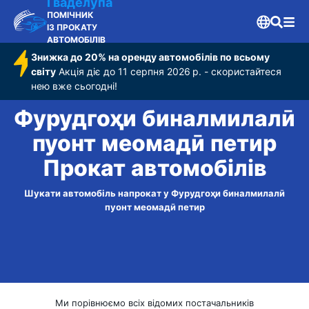
Гваделупа
ПОМІЧНИК
ІЗ ПРОКАТУ
АВТОМОБІЛІВ
Знижка до 20% на оренду автомобілів по всьому
світу
Акція діє до 11 серпня 2026 р. - скористайтеся
нею вже сьогодні!
Фурудгоҳи бин‌алмилалӣ
пуонт меомадӣ петир
Прокат автомобілів
Шукати автомобіль напрокат у Фурудгоҳи бин‌алмилалӣ
пуонт меомадӣ петир
Ми порівнюємо всіх відомих постачальників