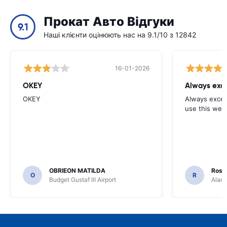
Прокат Авто Відгуки
9.1
Наші клієнти оцінюють нас на 9.1/10 з 12842
16-01-2026
OKEY
Always exce
OKEY
Always excell
use this webs
OBRIEON MATILDA
Rosar
O
R
Budget Gustaf III Airport
Alamo