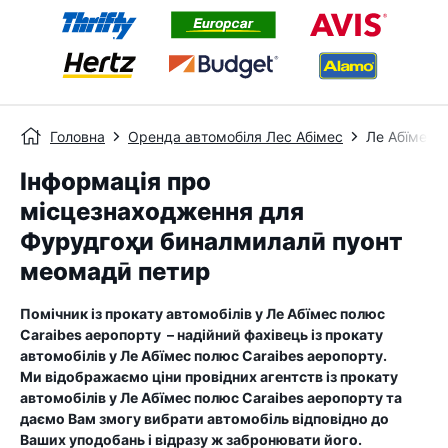
Головна
Оренда автомобіля Лес Абімес
Ле Абїмес 
Інформація про
місцезнаходження для
Фурудгоҳи бин‌алмилалӣ пуонт
меомадӣ петир
Помічник із прокату автомобілів у
Ле Абїмес полюс
Caraibes аеропорту
– надійний фахівець із прокату
автомобілів у
Ле Абїмес полюс Caraibes аеропорту
.
Ми відображаємо ціни провідних агентств із прокату
автомобілів у
Ле Абїмес полюс Caraibes аеропорту
та
даємо Вам змогу вибрати автомобіль відповідно до
Ваших уподобань і відразу ж забронювати його.