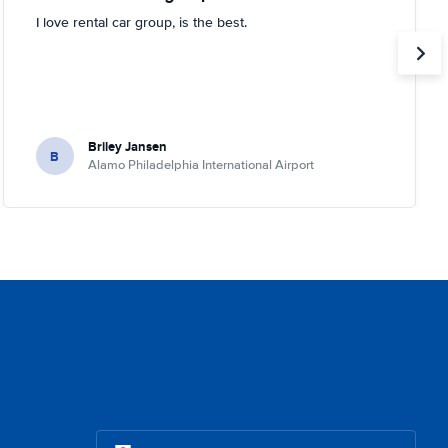
I love rental car group, is the best.
Briley Jansen
B
Alamo Philadelphia International Airport