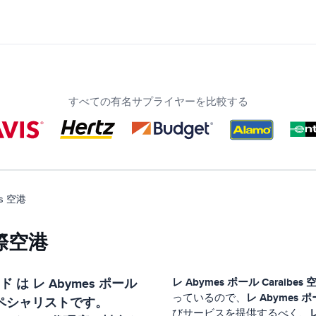
すべての有名サプライヤーを比較する
es 空港
際空港
ド
は
レ Abymes ポール
レ Abymes ポール Caraibes 
レ Abymes ポ
っているので、
ペシャリストです。
びサービスを提供するべく、