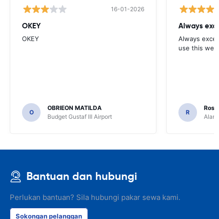
16-01-2026
OKEY
Always exce
OKEY
Always excell
use this webs
OBRIEON MATILDA
Rosar
O
R
Budget Gustaf III Airport
Alamo
Bantuan dan hubungi
Perlukan bantuan? Sila hubungi pakar sewa kami.
Sokongan pelanggan