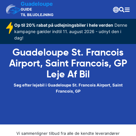
Guadeloupe
GUIDE
TIL BILUDLEJNING
Op til 20% rabat på udlejningsbiler i hele verden
Denne
kampagne gælder indtil 11. august 2026 - udnyt den i
dag!
Guadeloupe St. Francois
Airport, Saint Francois, GP
Leje Af Bil
Søg efter lejebil i Guadeloupe St. Francois Airport, Saint
Francois, GP
Vi sammenligner tilbud fra alle de kendte leverandører