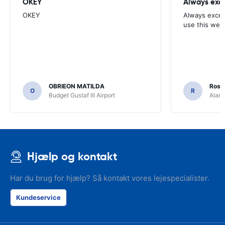
OKEY
Always exce
OKEY
Always excell
use this webs
OBRIEON MATILDA
Rosar
O
R
Budget Gustaf III Airport
Alamo
Hjælp og kontakt
Har du brug for hjælp? Så kontakt vores lejespecialister.
Kundeservice