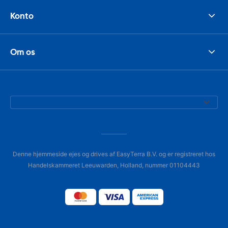
Konto
Om os
Denne hjemmeside ejes og drives af EasyTerra B.V. og er registreret hos
Handelskammeret Leeuwarden, Holland, nummer 01104443