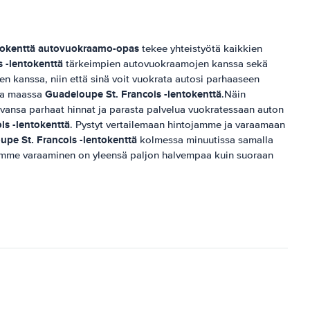
tokenttä
autovuokraamo-opas
tekee yhteistyötä kaikkien
 -lentokenttä
tärkeimpien autovuokraamojen kanssa sekä
ten kanssa, niin että sinä voit vuokrata autosi parhaaseen
Guadeloupe St. Francois -lentokenttä
lua maassa
.Näin
vansa parhaat hinnat ja parasta palvelua vuokratessaan auton
is -lentokenttä
. Pystyt vertailemaan hintojamme ja varaamaan
pe St. Francois -lentokenttä
kolmessa minuutissa samalla
tamme varaaminen on yleensä paljon halvempaa kuin suoraan