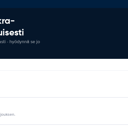
kra-
isesti
ti - hyödynnä se jo
jouksen.