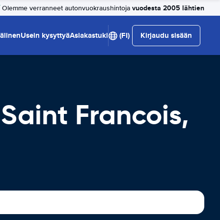
vuodesta 2005 lähtien
Olemme verranneet autonvuokraushintoja
älinen
Usein kysyttyä
Asiakastuki
(FI)
Kirjaudu sisään
Saint Francois,