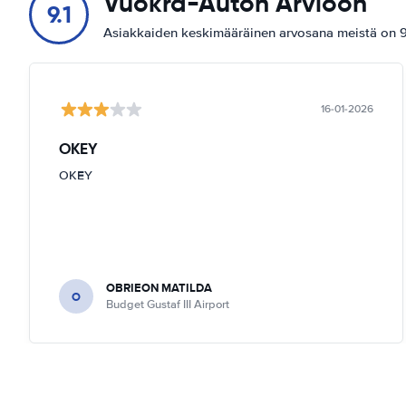
Vuokra-Auton Arvioon
9.1
Asiakkaiden keskimääräinen arvosana meistä on 9.
16-01-2026
OKEY
OKEY
OBRIEON MATILDA
O
Budget Gustaf III Airport