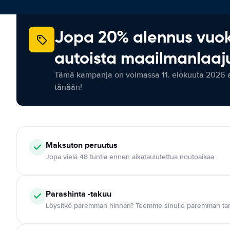
Jopa 20% alennus vuo
autoista maailmanlaaju
Tämä kampanja on voimassa 11. elokuuta 2026 as
tänään!
Maksuton
peruutus
Jopa vielä 48 tuntia ennen aikataulutettua noutoaikaa
Parashinta -takuu
Löysitkö paremman hinnan? Teemme sinulle paremman tar