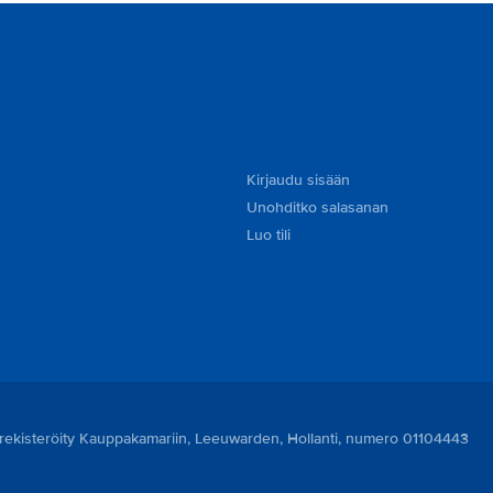
Kirjaudu sisään
Unohditko salasanan
Luo tili
n rekisteröity Kauppakamariin, Leeuwarden, Hollanti, numero 01104443