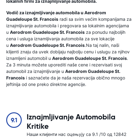
lokalnih firmi za iznajmljivanje automobila.
Vodič za iznajmljivanje automobila u
Aerodrom
Guadeloupe St. Francois
radi sa svim većim kompanijama za
iznajmljivanje automobila i pregovara sa lokalnim agencijama
u
Aerodrom Guadeloupe St. Francois
za ponudu najboljih
cena i usluga iznamljivanja automobila za sve lokacije
u
Aerodrom Guadeloupe St. Francois
.Na taj nalin, naši
klijenti znaju da uvek dobijaju najbolju cenu i uslugu za njihov
iznamljeni automobil u
Aerodrom Guadeloupe St. Francois
.
Za 3 minuta možete uporediti naše cene i rezervisati svoj
automobil za iznajmljivanje u
Aerodrom Guadeloupe St.
Francois
i saznaćete da je naša rezervacija obično mnogo
jeftinija od one preko direktne agencije.
Iznajmljivanje Automobila
9.1
Kritike
Наши клијенти нас оцењују са 9.1 /10 од 12842