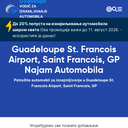
Gvadalupe
GP
VODIČ ZA
IZNAMLJIVANJE
AUTOMOBILA
До 20% попуста на изнајмљивање аутомобила
широм света
Ова промоција важи до 11. август 2026. -
искористите је данас!
Guadeloupe St. Francois
Airport, Saint Francois, GP
Najam Automobila
Potražite automobil za iznajmljivanje u Guadeloupe St.
Francois Airport, Saint Francois, GP
Упоређујемо све познате добављаче