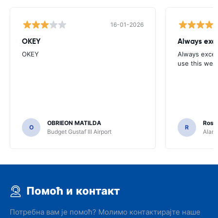
16-01-2026
OKEY
Always exce
OKEY
Always excell
use this webs
OBRIEON MATILDA
Rosar
O
R
Budget Gustaf III Airport
Alamo
Помоћ и контакт
Потребна вам је помоћ? Молимо контактирајте наше