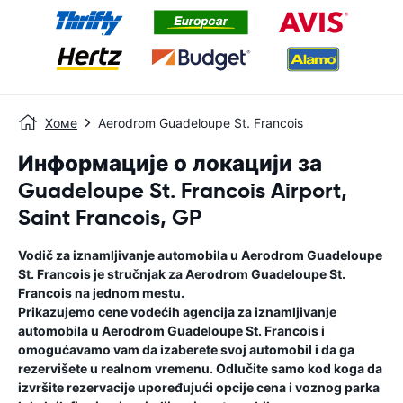
Хоме
Aerodrom Guadeloupe St. Francois
Информације о локацији за
Guadeloupe St. Francois Airport,
Saint Francois, GP
Vodič za iznamljivanje automobila u
Aerodrom Guadeloupe
St. Francois
je stručnjak za
Aerodrom Guadeloupe St.
Francois
na jednom mestu.
Prikazujemo cene vodećih agencija za iznamljivanje
automobila u
Aerodrom Guadeloupe St. Francois
i
omogućavamo vam da izaberete svoj automobil i da ga
rezervišete u realnom vremenu. Odlučite samo kod koga da
izvršite rezervacije upoređujući opcije cena i voznog parka