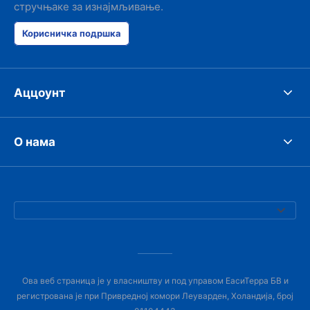
стручњаке за изнајмљивање.
Корисничка подршка
Аццоунт
О нама
Ова веб страница је у власништву и под управом ЕасиТерра БВ и
регистрована је при Привредној комори Леуварден, Холандија, број