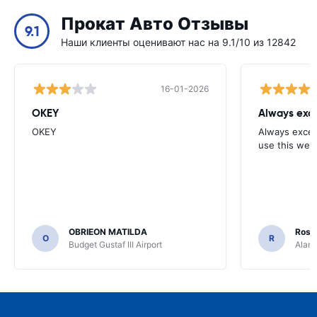
Прокат Авто Отзывы
9.1
Наши клиенты оценивают нас на 9.1/10 из 12842
16-01-2026
OKEY
Always exce
OKEY
Always excell
use this webs
OBRIEON MATILDA
Rosar
O
R
Budget Gustaf III Airport
Alamo