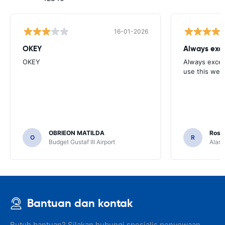
16-01-2026
OKEY
Always exce
OKEY
Always excell
use this webs
OBRIEON MATILDA
Rosar
O
R
Budget Gustaf III Airport
Alamo
Bantuan dan kontak
Butuh bantuan? Silakan hubungi spesialis penyewaan